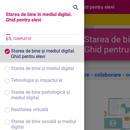
Starea de bine în mediul digital. Ghid pentru elevi
Starea de bine în mediul digital.
Ghid pentru elevi
Starea de bi
6
%
COMPLETAT
Ghid pentru 
Starea de bine și mediul digital.
Ghid pentru elevi
Starea de bine și mediul digital
Conectare - colaborare - 
Tehnologia și impactul ei
Starea de bine psihologică și
mediul digital
Realitatea virtuală
Starea de bine socială și mediul
digital