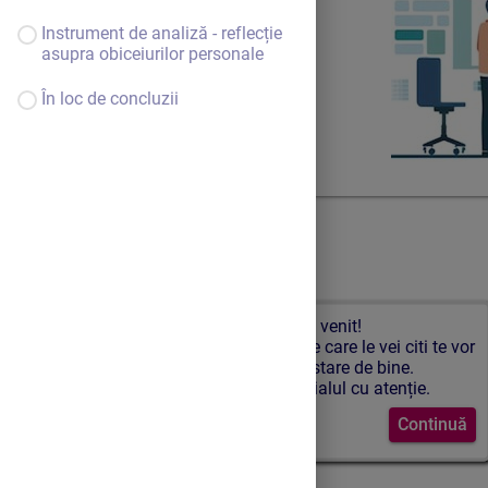
Instrument de analiză - reflecție
asupra obiceiurilor personale
În loc de concluzii
Bine ai venit!
Aplicarea sfaturilor pe care le vei citi te vor
ajuta să ai o stare de bine.
Parcurge materialul cu atenție.
Continuă