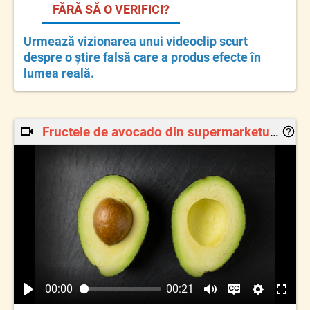
FĂRĂ SĂ O VERIFICI?
Urmează vizionarea unui videoclip scurt
despre o știre falsă care a produs efecte în
lumea reală.
Fructele de avocado din supermarketuri sunt infectate cu un virus letal – nu le mai consumați!”
Hello!
00:00
00:21