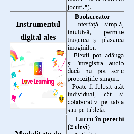
jocuri.").
Bookcreator
Instrumentul
- Interfață simplă,
intuitivă, permite
digital ales
tragerea și plasarea
imaginilor.
- Elevii pot adăuga
și înregistra audio
dacă nu pot scrie
propozițiile singuri.
- Poate fi folosit atât
individual, cât și
colaborativ pe tablă
sau pe tabletă.
Lucru în perechi
(2 elevi)
Modalitate de