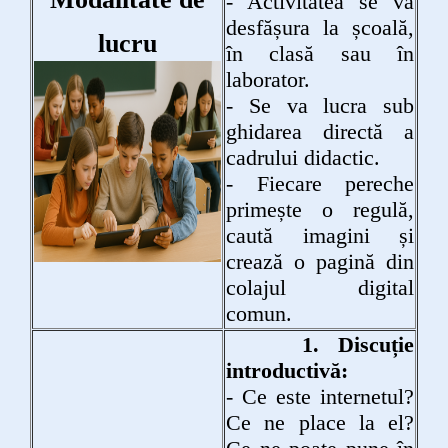
- Activitatea se va
desfășura la școală,
lucru
în clasă sau în
laborator.
- Se va lucra sub
ghidarea directă a
cadrului didactic.
- Fiecare pereche
primește o regulă,
caută imagini și
crează o pagină din
colajul digital
comun.
1. Discuție
introductivă:
- Ce este internetul?
Ce ne place la el?