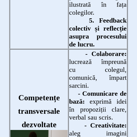
ilustrată în fața
colegilor.
5. Feedback
colectiv și reflecție
asupra procesului
de lucru.
- Colaborare:
lucrează împreună
cu colegul,
comunică, împart
sarcini.
- Comunicare de
Competențe
bază:
exprimă idei
în propoziții clare,
transversale
verbal sau scris.
dezvoltate
- Creativitate:
aleg imagini