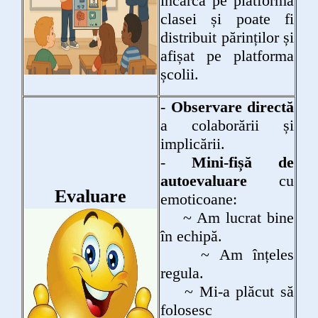
încarcă pe platforma
clasei și poate fi
distribuit părinților și
afișat pe platforma
școlii.
-
Observare directă
a colaborării și
implicării.
-
Mini-fișă de
autoevaluare
cu
Evaluare
emoticoane:
~ Am lucrat bine
în echipă.
~ Am înțeles
regula.
~ Mi-a plăcut să
folosesc