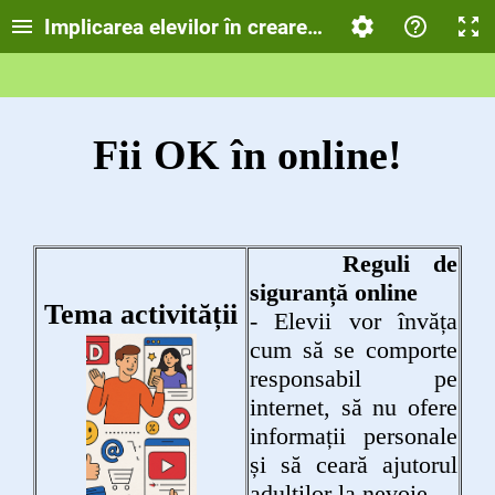
Implicarea elevilor în crearea de conținut educaț
Fii OK în online!
Reguli de
siguranță online
Tema activității
- Elevii vor învăța
cum să se comporte
responsabil pe
internet, să nu ofere
informații personale
și să ceară ajutorul
adulților la nevoie.