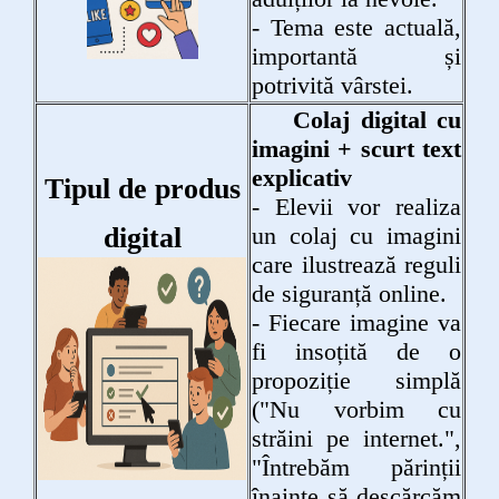
- Tema este actuală,
importantă și
potrivită vârstei.
Colaj digital cu
imagini + scurt text
explicativ
Tipul de produs
- Elevii vor realiza
digital
un colaj cu imagini
care ilustrează reguli
de siguranță online.
- Fiecare imagine va
fi insoțită de o
propoziție simplă
("Nu vorbim cu
străini pe internet.",
"Întrebăm părinții
înainte să descărcăm