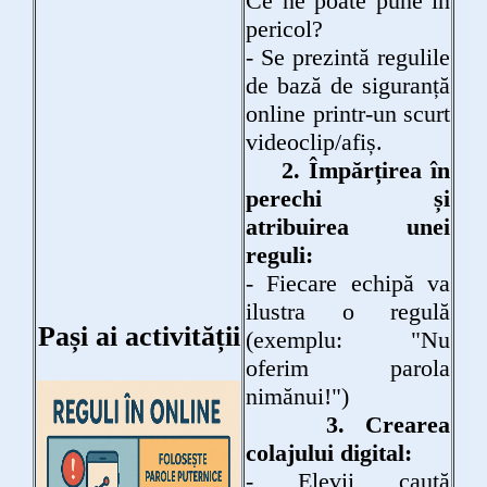
Ce ne poate pune în
pericol?
- Se prezintă regulile
de bază de siguranță
online printr-un scurt
videoclip/afiș.
2. Împărțirea în
perechi și
atribuirea unei
reguli:
- Fiecare echipă va
ilustra o regulă
Pași ai activității
(exemplu: "Nu
oferim parola
nimănui!")
3. Crearea
colajului digital:
- Elevii caută