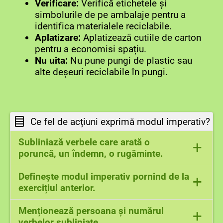
Verificare:
Verifică etichetele și
simbolurile de pe ambalaje pentru a
identifica materialele reciclabile.
Aplatizare:
Aplatizează cutiile de carton
pentru a economisi spațiu.
Nu uita:
Nu pune pungi de plastic sau
alte deșeuri reciclabile în pungi.
Ce fel de acțiuni exprimă modul imperativ?
Subliniază verbele care arată o
+
poruncă, un îndemn, o rugăminte.
Asigură, pune, verifică, aplatizează, nu uita,
Definește modul imperativ pornind de la
+
nu pune
exercițiul anterior.
Modul imperativ exprimă un ordin, un
Menționează persoana și numărul
+
îndemn, un sfat, o rugăminte.
verbelor subliniate.