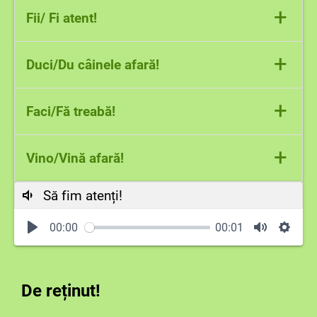
+
Fii/ Fi atent!
Fii!
+
Duci/Du câinele afară!
Du!
+
Faci/Fă treabă!
Fă!
+
Vino/Vină afară!
Să fim atenți!
Vino!
00:00
00:01
De reținut!