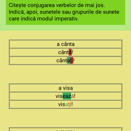
Citește conjugarea verbelor de mai jos.
Indică, apoi, sunetele sau grupurile de sunete
care indică modul imperativ.
a cânta
cânt
ă
!
cânt
a
ți
!
a visa
vis
eaz
ă
!
vis
a
ți
!