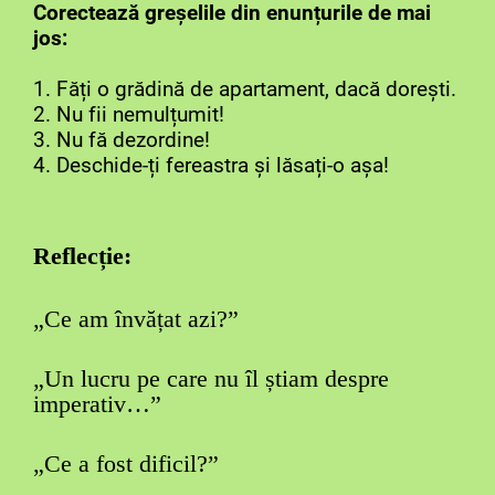
Corectează greșelile din enunțurile de mai
jos:
1. Făți o grădină de apartament, dacă dorești.
2. Nu fii nemulțumit!
3. Nu fă dezordine!
4. Deschide-ți fereastra și lăsați-o așa!
Reflecție:
„Ce am învățat azi?”
„Un lucru pe care nu îl știam despre
imperativ…”
„Ce a fost dificil?”