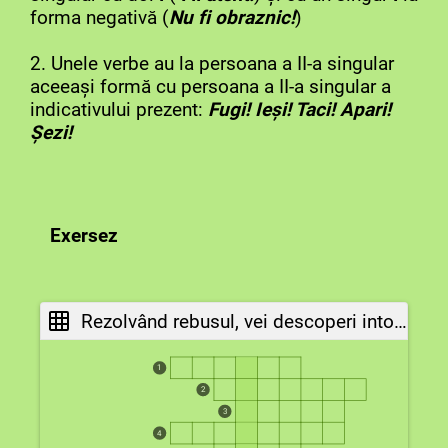
forma negativă (
Nu fi obraznic!
)
2. Unele verbe au la persoana a II-a singular
aceeași formă cu persoana a II-a singular a
indicativului prezent:
Fugi! Ieși! Taci! Apari!
Șezi!
Exersez
Rezolvând rebusul, vei descoperi intonația specifică imperativului.
1
2
3
4