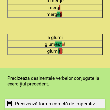
a merge
merg
i
!
merg
e
ți
!
a glumi
glum
eșt
e
!
glum
i
ți
!
Precizează desinențele verbelor conjugate la
exercițiul precedent.
Precizează forma corectă de imperativ.