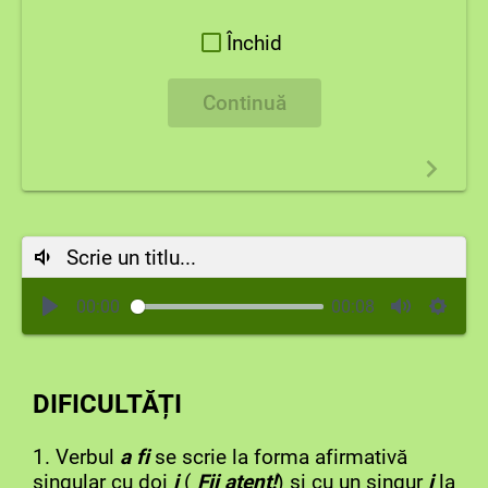
Închid
Continuă
Scrie un titlu...
00:00
00:08
DIFICULTĂȚI
1. Verbul
a fi
se scrie la forma afirmativă
singular cu doi
i
(
Fii atent!
) și cu un singur
i
la