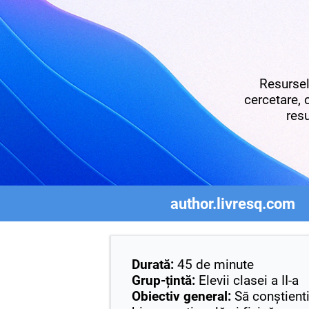
Resursel
cercetare, 
resu
author.livresq.com
Durată:
45 de minute
Grup-țintă:
Elevii clasei a II-a
Obiectiv general:
Să conștientiz