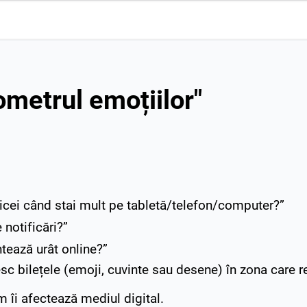
metrul emoțiilor"
icei când stai mult pe tabletă/telefon/computer?”
 notificări?”
ează urât online?”
pesc bilețele (emoji, cuvinte sau desene) în zona care r
 îi afectează mediul digital.