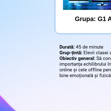
Grupa: G1 
Durată:
45 de minute
Grup-țintă:
Elevii clasei a
Obiectiv general:
Să conș
importanța echilibrului înt
online și cele offline pen
bine emoțională și fizică