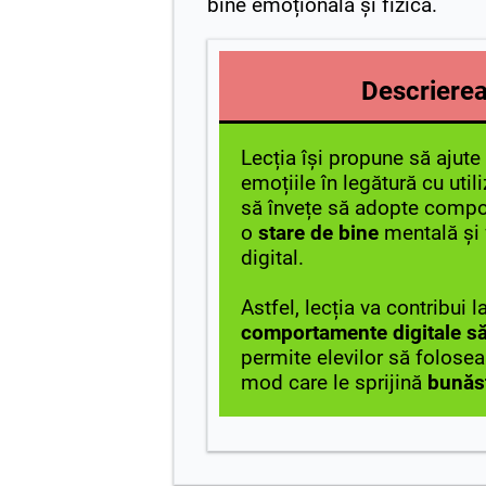
bine emoțională și fizică.
Descrierea 
Lecția își propune să ajute 
emoțiile în legătură cu util
să învețe să adopte compo
o
stare de bine
mentală și 
digital.
Astfel, lecția va contribui 
comportamente digitale s
permite elevilor să folosea
mod care le sprijină
bunăs