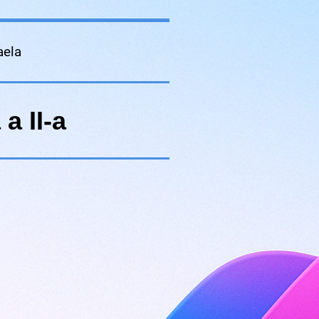
aela
a II-a