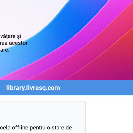
vățare și
irea acestor
tare.
library.livresq.com
 cele offline pentru o stare de