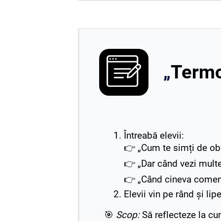
Termo
„
Întreabă elevii:
👉 „Cum te simți de ob
👉 „Dar când vezi multe
👉 „Când cineva coment
Elevii vin pe rând și li
🎯
Scop:
Să reflecteze la cum