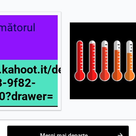
mătorul
e.kahoot.it/details/94b466f
3-9f82-
0?drawer=
Mergi mai departe