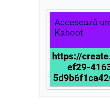
Accesează ur
Kahoot
https://creat
ef29-416
5d9b6f1ca42