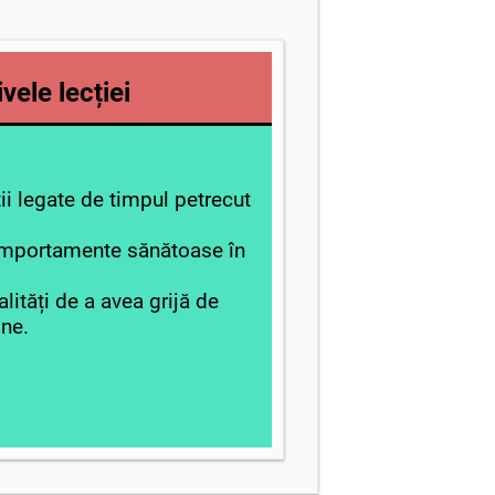
vele lecției
ii legate de timpul petrecut
mportamente sănătoase în
ități de a avea grijă de
ine.