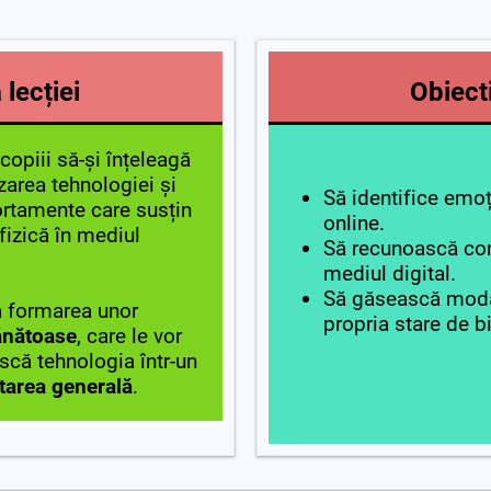
lecției
Obiecti
copiii să-și înțeleagă
izarea tehnologiei și
Să identifice emoț
rtamente care susțin
online.
fizică în mediul
Să recunoască co
mediul digital.
Să găsească modal
la formarea unor
propria stare de b
ănătoase
, care le vor
scă tehnologia într-un
tarea generală
.