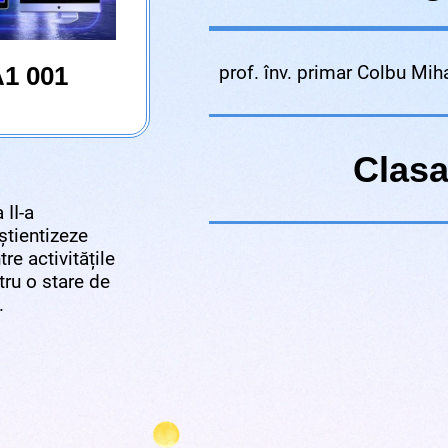
prof. înv. primar Colbu Mih
A1 001
Clasa 
 II-a
tientizeze
re activitățile
tru o stare de
.