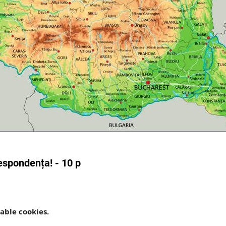
espondența! - 10 p