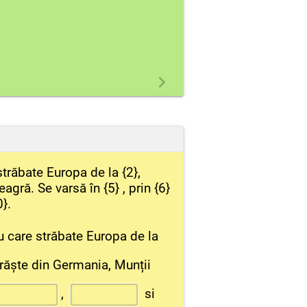
străbate Europa de la {2},
gră. Se varsă în {5} , prin {6}
0}.
u care străbate Europa de la
orăște din Germania, Munții
,
si