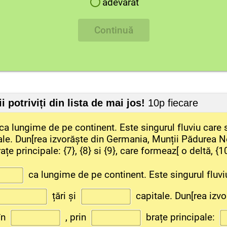
adevărat
Continuă
potriviți din lista de mai jos!
10p fiecare
ca lungime de pe continent. Este singurul fluviu care 
tale. Dun[rea izvorăște din Germania, Munții Pădurea Nea
ațe principale: {7}, {8} si {9}, care formeaz[ o deltă, {1
ca lungime de pe continent. Este singurul fluvi
țări și
capitale. Dun[rea izv
în
, prin
brațe principale: