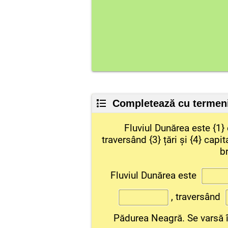
Completează cu termenii 
Fluviul Dunărea este {1} 
traversând {3} țări și {4} capi
br
Fluviul Dunărea este
,
traversând
Pădurea Neagră. Se varsă 