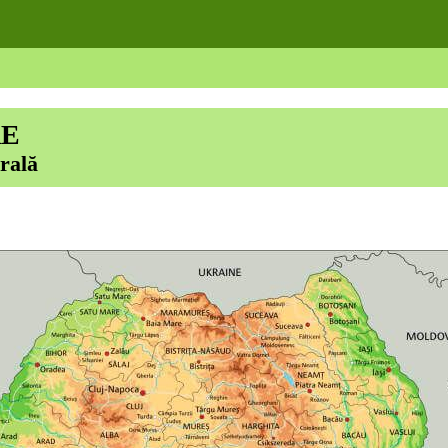
RE
rală