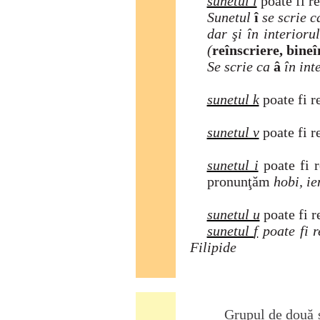
sunetul î
poate fi r
Sunetul
î
se scrie 
dar şi în interioru
(
reînscriere, bineî
Se scrie ca
â
în int
sunetul k
poate fi r
sunetul v
poate fi r
sunetul i
poate fi 
pronun
ţă
m
hobi, ie
sunetul u
poate fi r
sunetul
f
poate fi 
Filipide
Grupul de două s