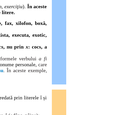
, exerciţiu
).
Î
n aceste
 litere.
, fax, xilofon, boxă,
sta, executa, exotic,
cs
, nu
prin
x
:
cocs, a
 formele verbului
a fi
ronume personale,
care
au
.
Î
n aceste exemple,
edată prin literele î și