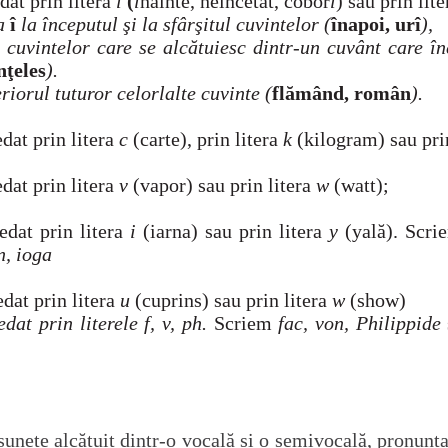
edat prin litera
î
(
î
nainte, neîncetat, cobor
î
) sau prin lit
ca
î
la începutul şi la sfârşitul cuvintelor (
înapoi, urî
),
l cuvintelor care se alcătuiesc dintr-un cuvânt care î
nţeles
).
eriorul tuturor celorlalte cuvinte
(
flămând, român
).
edat prin litera
c
(carte), prin litera
k
(kilogram) sau pri
edat prin litera
v
(vapor) sau prin litera
w
(watt);
redat prin litera
i
(iarna) sau prin litera
y
(yală).
Scr
n, ioga
edat prin litera
u
(cuprins) sau prin litera
w
(show)
redat prin literele
f, v, ph
.
Scriem
fac, von, Philippide
unete alcătuit dintr-o vocală și o semivocală, pronunțat