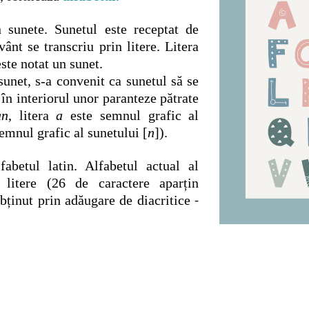
in sunete.
Sunetul este receptat de
ânt se transcriu prin litere. Litera
ste notat un sunet.
 sunet, s-a convenit ca sunetul să se
 în interiorul unor paranteze pătrate
an
, litera
a
este semnul grafic al
emnul grafic al sunetului [
n
]).
abetul latin. Alfabetul actual al
litere (26 de caractere aparțin
obținut prin adăugare de diacritice
-