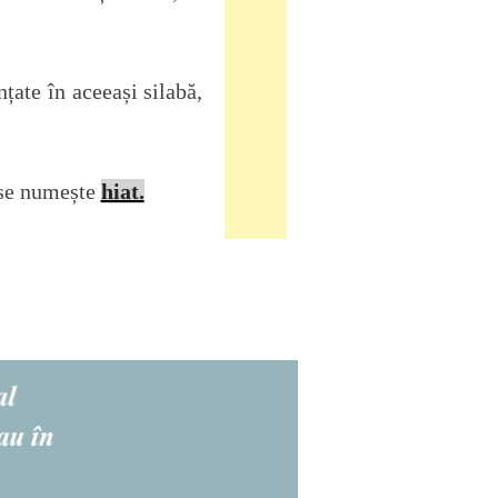
țate în aceeași silabă,
, se numește
hiat.