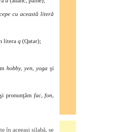
era
â
(adânc, pâine);
ncepe cu
această literă
n litera
q
(Qatar);
iem
hobby, yen, yoga
ş
i
şi
pronunţăm
fac, fon,
e în aceeași silabă, se