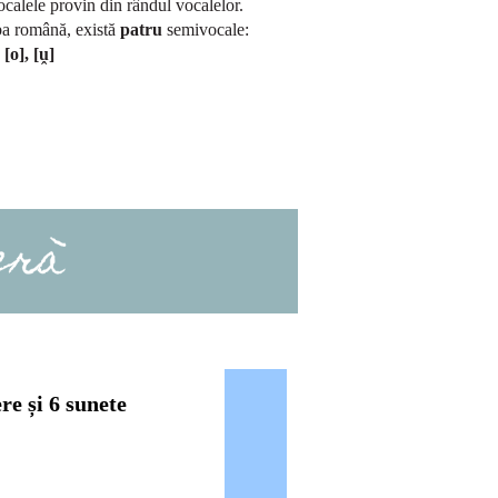
calele provin din rândul vocalelor.
ba română, există
patru
semivocale:
, [o], [
ṷ
]
ere
ș
i 6 sunete