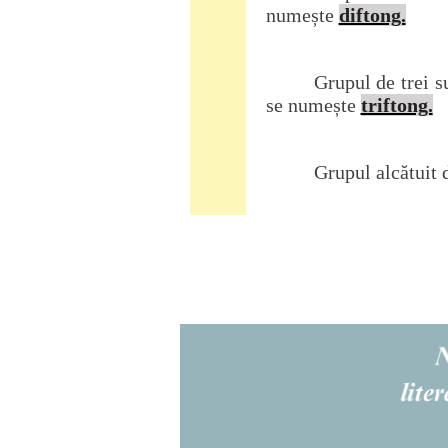
numește
diftong.
Grupul de trei s
se numește
triftong.
Grupul
alcătuit 