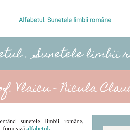
Alfabetul.
Sunetele limbii române
ezentând sunetele limbii române,
,
formează
alfabetul.