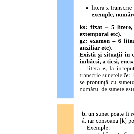
litera x transcrie
exemple, num
ă
r
ks: fixat –
5 litere,
extemporal etc).
gz: examen
–
6 lite
auxiliar etc).
Există
ş
i situa
ţ
ii
î
n 
îmbâcsi, a ticsi, rucs
-
litera
e
,
la începu
transcrie sunetele
ĭe
:
se pronun
ţă
cu sunet
num
ă
rul de sunete es
b.
un sunet poate fi re
â, iar consoana [k] poa
Exemple: