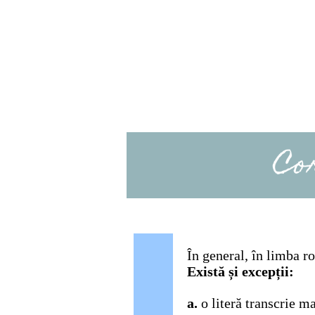
În general, în limba r
Există și excepții:
a.
o literă transcrie m