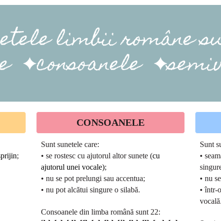
CONSOANELE
Sunt sunetele care:
Sunt s
prijin
;
• se rostesc cu ajutorul altor sunete (
cu
• seam
ajutorul unei vocale)
;
singure
• nu se pot prelungi sau accentua;
• nu s
• nu pot alcătui singure o silabă.
• într-
vocală
Consoanele din limba română sunt 22: