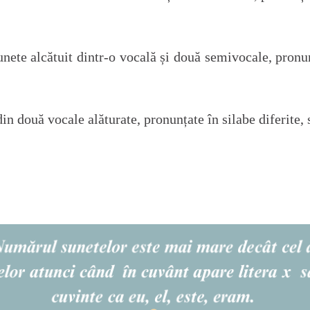
unete alcătuit dintr-o vocală și două semivocale, pronun
din două vocale alăturate, pronunțate în silabe diferite