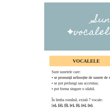
VOCALELE
Sunt sunetele care:
•
se pronunță neînsoțite de sunete de s
• se pot prelungi sau accentua;
• pot forma singure o silabă.
În limba română, există 7 vocale:
[
a], [ă], [î], [e], [i], [o], [u].