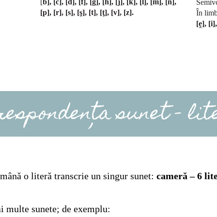
[
b], [c], [d], [f], [g], [h], [j], [k], [l], [m], [n],
Semivo
[p], [r], [s], [ş], [t], [ţ], [v], [z].
În lim
[
ḙ
], [i]
omână o literă transcrie un singur sunet:
camer
ă
–
6 lit
ai multe sunete; de exemplu: