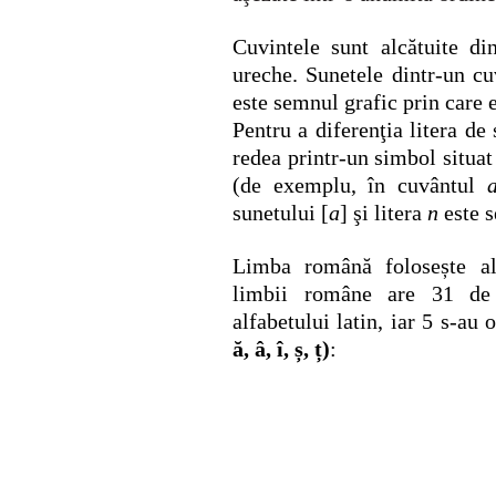
.
Cuvintele sunt alcătuite d
ureche.
Sunetele dintr-un cuv
este semnul grafic prin care e
Pentru a diferenţia litera de
redea printr-un simbol situat
(de exemplu, în cuvântul
sunetului [
a
] şi litera
n
este s
.
Limba română folosește alf
limbii române are 31 de 
alfabetului latin, iar 5 s-au 
ă, â, î, ș, ț)
: