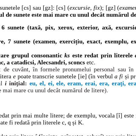
 sunetele [cs] sau [gz]: [cs] (
excursie, fix
); [gz] (
examen
ul de sunete este mai mare cu
unul dec
â
t num
ă
rul de
 6 sunete
(taxă, pix, xerox, exterior, axă, excursie
re, 7 sunete
(examen, exercițiu, exact, exemplu, exi
care grupul consonantic
ks
este redat prin literele
ac, a catadicsi, Alecsandri, sconcs
etc.
t de cuvânt, în formele pronumelui personal sau în
litera
e
poate transcrie sunetele [ie] (în verbul
a fi
și p
ul
i
ini
ţ
ial:
eu, el, ei, ele,
eram, erai, era, era
ţ
i, er
te mai mare cu
unul dec
â
t num
ă
rul de litere).
dat prin mai multe litere; de exemplu, vocala [î] este r
te fi redată prin literele c, q și K.