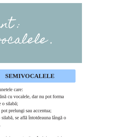
SEMIVOCALELE
unetele care:
ănă cu vocalele, dar nu pot forma
 o silabă;
e pot prelungi sau accentua;
o silabă, se află întotdeauna lângă o
.