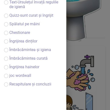
Text-Ursulețul învață regulile
de igienă
Quizz-sunt curat și îngrijit
Spălatul pe mâini
Chestionare
Îngrijirea dinților
Îmbrăcămintea și igiena
Îmbrăcămintea curată
Îngrijirea hainelor
joc wordwall
Recapitulare și concluzii