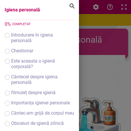
Igiena personală
Igiena personală
0
%
COMPLETAT
Introducere în igiena
Igiena personală
personală
Chestionar
Este aceasta o igienă
corporală?
Cântecel despre igiena
personală
filmuleț despre igienă
Importanța igienei personale
Cântec-am grijă de corpul meu
Obiceiuri de igienă zilnică