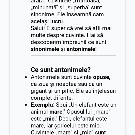
afară." Cuvintele „frumoasă,"
„minunată" și „superbă" sunt
sinonime. Ele înseamnă cam
același lucru.
Salut! E super că vrei să afli mai
multe despre cuvinte. Hai să
descoperim împreună ce sunt
sinonimele
și
antonimele
!
Ce sunt antonimele?
Antonimele sunt cuvinte
opuse
,
ca ziua și noaptea sau ca un
gigant și un pitic. Ele au înțelesuri
complet diferite.
Exemplu:
Spui „Un elefant este un
animal
mare
." Opusul lui „mare"
este „
mic
." Deci, elefantul este
mare, iar șoricelul este mic.
Cuvintele „mare" și „mic" sunt