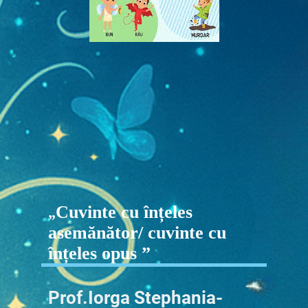
Cuvinte cu înțeles
„
asemănător/ cuvinte cu
înțeles opus ”
Prof.Iorga Stephania-