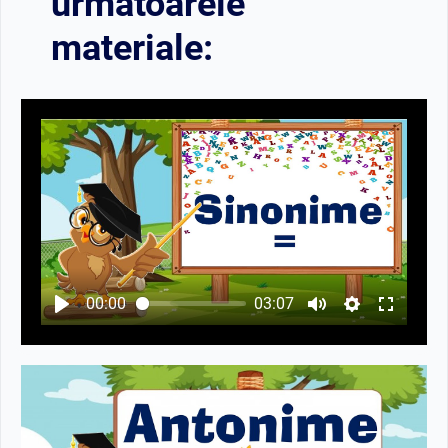
următoarele
materiale:
00:00
03:07