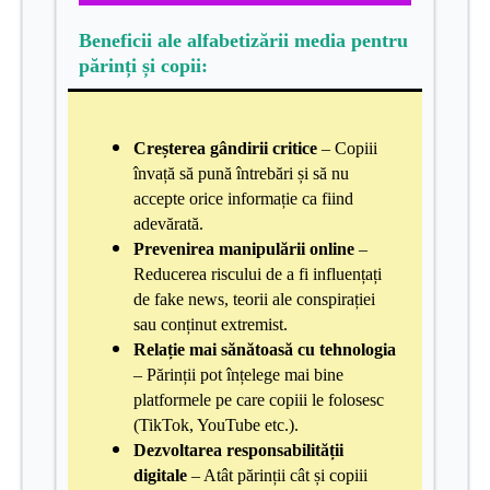
Beneficii ale alfabetizării media pentru
părinți și copii:
Creșterea gândirii critice
– Copiii
învață să pună întrebări și să nu
accepte orice informație ca fiind
adevărată.
Prevenirea manipulării online
–
Reducerea riscului de a fi influențați
de fake news, teorii ale conspirației
sau conținut extremist.
Relație mai sănătoasă cu tehnologia
– Părinții pot înțelege mai bine
platformele pe care copiii le folosesc
(TikTok, YouTube etc.).
Dezvoltarea responsabilității
digitale
– Atât părinții cât și copiii