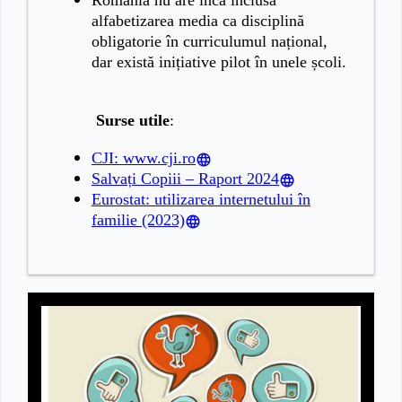
România nu are încă inclusă
alfabetizarea media ca disciplină
obligatorie în curriculumul național,
dar există inițiative pilot în unele școli.
Surse utile
:
CJI: www.cji.ro
Salvați Copiii – Raport 2024
Eurostat: utilizarea internetului în
familie (2023)