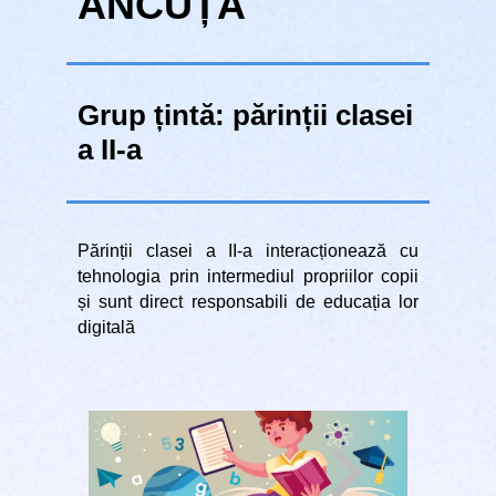
ANCUȚA
Grup țintă: părinții clasei
a II-a
Părinții clasei a II-a interacționează cu
tehnologia prin intermediul propriilor copii
și sunt direct responsabili de educația lor
digitală