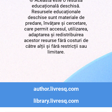
© Aceasta este o resursă
educațională deschisă.
Resursele educaționale
deschise sunt materiale de
predare, învățare și cercetare,
care permit accesul, utilizarea,
adaptarea și redistribuirea
acestor resurse fără costuri de
către alții și fără restricții sau
limitare.
author.livresq.com
library.livresq.com