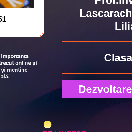
Prof.în
Lascarach
51
Lil
Clasa 
ă importanța
trecut online și
a-și menține
ală.
Dezvoltare