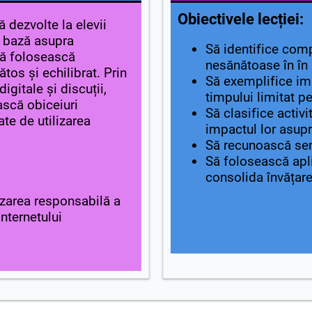
Obiectivele lecției:
 dezvolte la elevii
de bază asupra
Să identifice com
să folosească
nesănătoase în în 
tos și echilibrat. Prin
Să exemplifice im
digitale și discuții,
timpului limitat p
ască obiceiuri
Să clasifice activit
te de utilizarea
impactul lor asupr
Să recunoască sem
Să folosească apli
consolida învățar
izarea responsabilă a
internetului