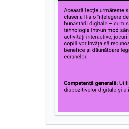
Această lecție urmărește să
clasei a II-a o înțelegere 
bunăstării digitale – cum 
tehnologia într-un mod sănă
activități interactive, jocuri 
copiii vor învăța să recuno
benefice și dăunătoare lega
ecranelor.
Competență generală:
Util
dispozitivelor digitale și a 