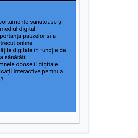
portamente sănătoase și
mediul digital
portanța pauzelor și a
etrecut online
ățile digitale în funcție de
a sănătății
nele oboselii digitale
cații interactive pentru a
ea