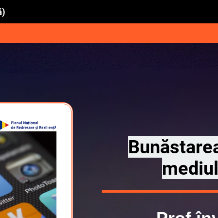
ă)
Bunăstarea 
mediul