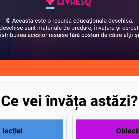
© Aceasta este o resursă educațională deschisă.
eschise sunt materiale de predare, învățare și cercet
istribuirea acestor resurse fără costuri de către alții și 
Ce vei învăța astăzi?
lecției
Obiecti