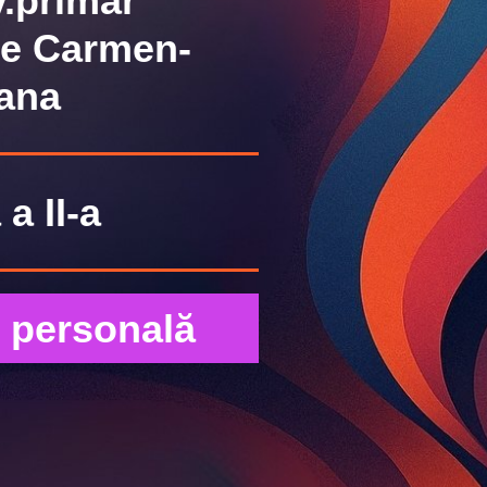
v.primar
e Carmen-
iana
a II-a
 personală