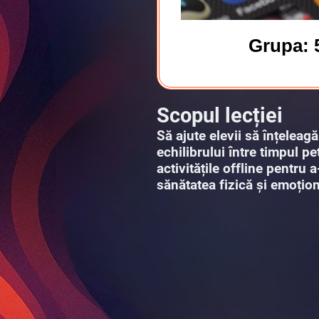
Grupa: 
Scopul lecției
Să ajute elevii să înțeleag
echilibrului între timpul pe
activitățile offline pentru 
sănătatea fizică și emoțion