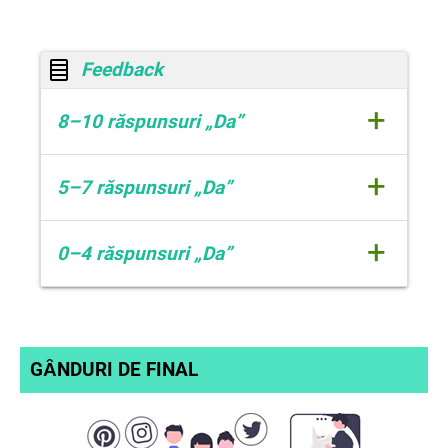
Feedback
+
8–10 răspunsuri „Da”
+
5–7 răspunsuri „Da”
Felicitări! Ai deja o gândire
critică solidă și te apropii de
un profil de elev alfabetizat
Ești pe drumul cel bun, dar mai poți
+
0–4 răspunsuri „Da”
media!
învăța cum să verifici informațiile mai
eficient.
Este un moment bun să afli cum te poți
proteja mai bine în mediul digital.
Parcurge ghidul cu atenție și aplică
GȂNDURI DE FINAL
sfaturile pe care le-ai descoperit!