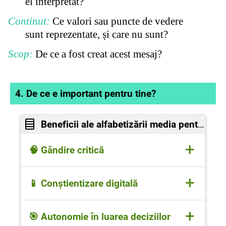
el interpretat?
Continut:
Ce valori sau puncte de vedere
sunt reprezentate, și care nu sunt?
Scop:
De ce a fost creat acest mesaj?
4. De ce e important pentru tine?
Beneficii ale alfabetizării media pentru elevi:
+
🧠
Gândire critică
Îi ajută pe elevi să identifice surse
+
📱
Conștientizare digitală
credibile și să nu cadă pradă
manipulărilor.
Înțeleg impactul rețelelor sociale
+
🎯
Autonomie în luarea deciziilor
asupra percepției despre lume și