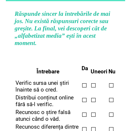
Răspunde sincer la întrebările de mai
jos. Nu există răspunsuri corecte sau
greșite. La final, vei descoperi cât de
„alfabetizat media” ești în acest
moment.
Da
Întrebare
Uneori
Nu
Verific sursa unei știri
⬜
⬜
⬜
înainte să o cred.
Distribui conținut online
⬜
⬜
⬜
fără să-l verific.
Recunosc o știre falsă
⬜
⬜
⬜
atunci când o văd.
Recunosc diferența dintre
⬜
⬜
⬜