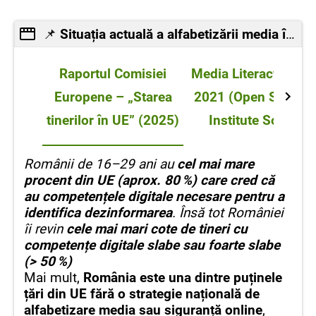
📌
Situația actuală a alfabetizării media în România
Raportul Comisiei
Media Literacy Inde
Europene – „Starea
2021 (Open Society
tinerilor în UE” (2025)
Institute Sofia)
Românii de 16–29 ani au
cel mai mare
procent din UE (aprox. 80 %) care cred că
au competențele digitale necesare pentru a
identifica dezinformarea
. Însă tot României
îi revin
cele mai mari cote de tineri cu
competențe digitale slabe sau foarte slabe
(> 50 %)
Mai mult,
România este una dintre puținele
țări din UE fără o strategie națională de
alfabetizare media sau siguranță online
,