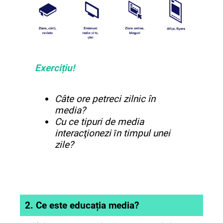
Exercițiu!
Câte ore petreci zilnic în
media?
Cu ce tipuri de media
interacţionezi ȋn timpul unei
zile?
2. Ce este educația media?