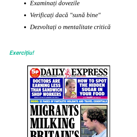
Examinați dovezile
Verificați dacă "sună bine"
Dezvoltați o mentalitate critică
Exercițiu!