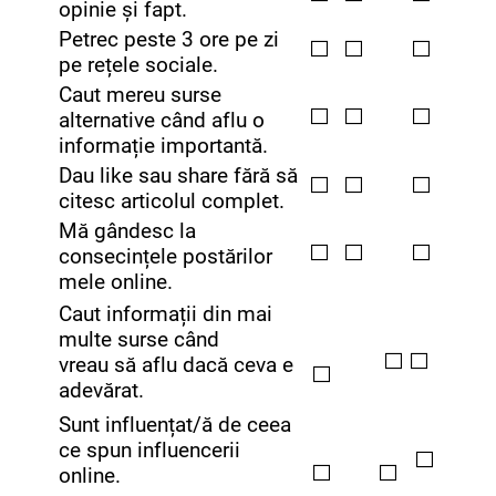
opinie și fapt.
Petrec peste 3 ore pe zi
⬜
⬜
⬜
pe rețele sociale.
Caut mereu surse
⬜
⬜
⬜
alternative când aflu o
informație importantă.
Dau like sau share fără să
⬜
⬜
⬜
citesc articolul complet.
Mă gândesc la
⬜
⬜
⬜
consecințele postărilor
mele online.
Caut informații din mai
multe surse când
⬜
⬜
vreau să aflu dacă ceva e
⬜
adevărat.
Sunt influențat/ă de ceea
ce spun influencerii
⬜
⬜
⬜
online.