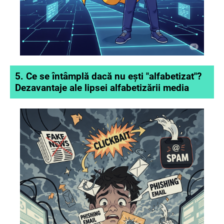
5.
Ce se întâmplă dacă nu ești "alfabetizat"?
Dezavantaje ale lipsei alfabetizării media