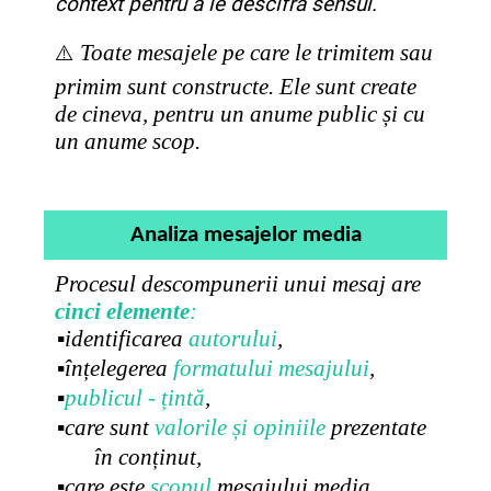
context pentru a le descifra sensul.
Toate mesajele pe care le trimitem sau
⚠️
primim sunt constructe. Ele sunt create
de cineva, pentru un anume public și cu
un anume scop.
Analiza mesajelor media
Procesul descompunerii unui mesaj are
cinci elemente
:
▪identificarea
autorului
,
▪înțelegerea
formatului mesajului
,
▪
publicul - țintă
,
▪care sunt
valorile și opiniile
prezentate
în conținut,
▪care este
scopul
mesajului media.