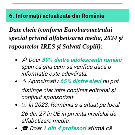
te face să crezi un anumit lucru, chiar
Ești expus mai des la conținut toxic sau
dacă e fals.
6.
Informații actualizate din România
periculos pentru vârsta ta.
Date cheie (conform Eurobarometrului
special privind alfabetizarea media, 2024 și
rapoartelor IRES și Salvați Copiii):
🔎 Doar
39% dintre adolescenții români
spun că știu cum să verifice dacă o
informație este adevărată.
⚠️ Aproximativ
65% dintre elevi
nu pot
distinge clar între conținut editorial și
conținut sponsorizat.
📉 În 2023, România s-a situat pe locul
26 din 27 în UE în privința nivelului de
alfabetizare media.
🎓 Doar
1 din 4 profesori
afirmă că