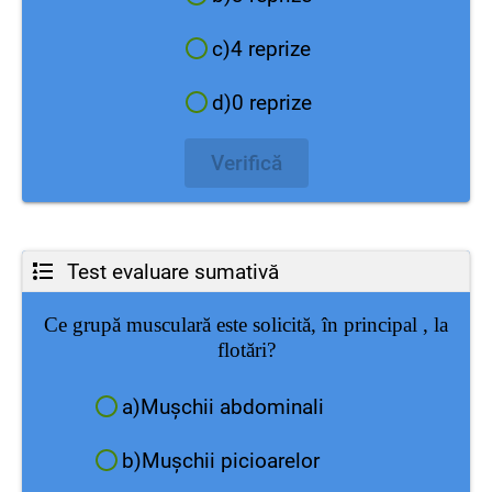
c)4 reprize
d)0 reprize
Verifică
Test evaluare sumativă
Ce grupă musculară este solicită, în principal , la
flotări?
a)Mușchii abdominali
b)Mușchii picioarelor