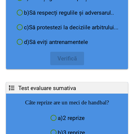
b)Să respecți regulile și adversarul..
c)Să protestezi la deciziile arbitrului...
d)Să eviți antrenamentele
Verifică
Test evaluare sumativa
Câte reprize are un meci de handbal
?
a)2 reprize
b)3 reprize