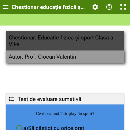
Chestionar educație fizică și sport-Clasa a VII-a
Chestionar: Educație fizică și sport-Clasa a
VII-a
Autor: Prof. Ciocan Valentin
Test de evaluare sumativă
Ce înseamnă 'fair-play' în sport?
a)Să câștigi cu orice preț