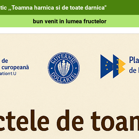
atic ,,Toamna harnica si de toate darnica"
bun venit in lumea fructelor