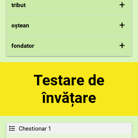
+
tribut
Obligație (în bani sau în bunuri) pe care o impunea o
+
oștean
putere cuceritoare unui popor învins și care se plătea
la date fixe; bir.
Militar, ostaș, soldat.
+
fondator
Ctitor, întemeietor
Testare de
învățare
Chestionar 1