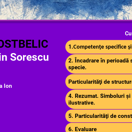
Cu
OSTBELIC
1.
Competenţe specifice ş
in Sorescu
2. Încadrare în perioadă s
specie.
Particularităţi de structu
a Ion
4. Rezumat. Simboluri şi 
ilustrative.
5. Particularităţi de cons
6. Evaluare