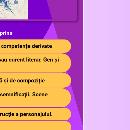
prins
i competenţe derivate
au curent literar. Gen şi
ră şi de compoziţie
semnificaţii. Scene
trucţie a personajului.