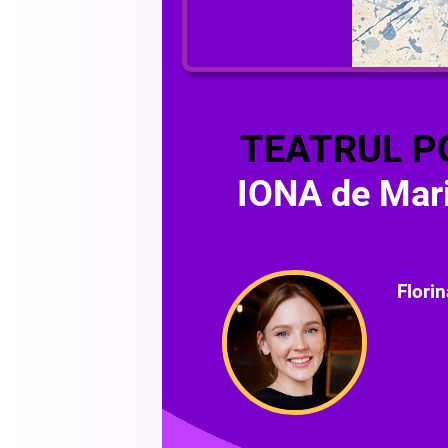
TEATRUL P
IONA de Mar
Florin