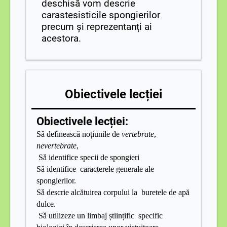
deschisă vom descrie
carastesisticile spongierilor
precum și reprezentanți ai
acestora.
Obiectivele lecției
Obiectivele lecției:
Sǎ
definească noțiunile de
vertebrate
,
nevertebrate
,
Sǎ
identifice specii de spongieri
Sǎ identifice caracterele generale ale
spongierilor.
Sǎ
descrie alcătuirea corpului la buretele de apă
dulce
.
Sǎ
utilizeze un limbaj științific specific