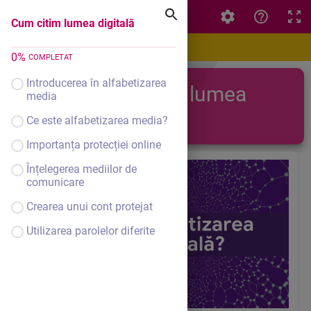
Cum citim lumea digitală
Cum citim lumea digitală
0
%
COMPLETAT
Introducerea în alfabetizarea
Cum citim lumea
media
digitală
Ce este alfabetizarea media?
Importanța protecției online
Înțelegerea mediilor de
comunicare
Crearea unui cont protejat
Utilizarea parolelor diferite