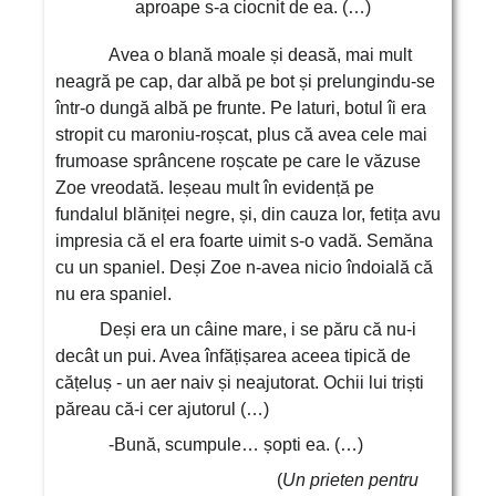
aproape s-a ciocnit de ea. (…)
Avea o blană moale și deasă, mai mult
neagră pe cap, dar albă pe bot și prelungindu-se
într-o dungă albă pe frunte. Pe laturi, botul îi era
stropit cu maroniu-roșcat, plus că avea cele mai
frumoase sprâncene roșcate pe care le văzuse
Zoe vreodată. Ieșeau mult în evidență pe
fundalul blăniței negre, și, din cauza lor, fetița avu
impresia că el era foarte uimit s-o vadă. Semăna
cu un spaniel. Deși Zoe n-avea nicio îndoială că
nu era spaniel.
Deși era un câine mare, i se păru că nu-i
decât un pui. Avea înfățișarea aceea tipică de
cățeluș - un aer naiv și neajutorat. Ochii lui triști
păreau că-i cer ajutorul (…)
-Bună, scumpule… șopti ea. (…)
(
Un prieten pentru