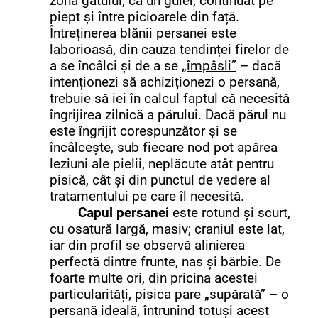
zona gâtului, ca un guler, continuat pe
piept și între picioarele din față.
Întreținerea blănii persanei este
laborioasă
, din cauza tendinței firelor de
a se încâlci și de a se
„împâsli”
– dacă
intenționezi să achiziționezi o persană,
trebuie să iei în calcul faptul că necesită
îngrijirea zilnică a părului. Dacă părul nu
este îngrijit corespunzător și se
încâlcește, sub fiecare nod pot apărea
leziuni ale pielii, neplăcute atât pentru
pisică, cât și din punctul de vedere al
tratamentului pe care îl necesită.
Capul persanei
este rotund și scurt,
cu osatură largă, masiv; craniul este lat,
iar din profil se observă alinierea
perfectă dintre frunte, nas și bărbie. De
foarte multe ori, din pricina acestei
particularități, pisica pare „supărată” – o
persană ideală, întrunind totuși acest