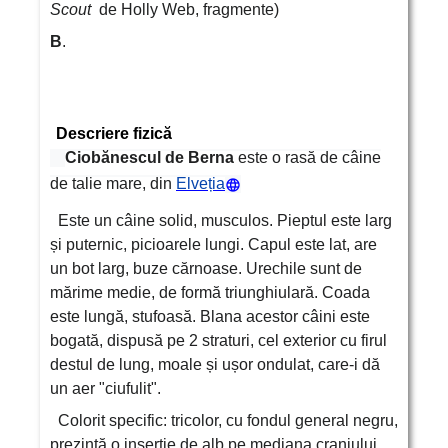
Scout
de Holly Web, fragmente)
B
.
Descriere fizică
Ciobănescul de Berna
este o rasă de câine
de talie mare, din
Elveția
Este un câine solid, musculos. Pieptul este larg
și puternic, picioarele lungi. Capul este lat, are
un bot larg, buze cărnoase. Urechile sunt de
mărime medie, de formă triunghiulară. Coada
este lungă, stufoasă. Blana acestor câini este
bogată, dispusă pe 2 straturi, cel exterior cu firul
destul de lung, moale și ușor ondulat, care-i dă
un aer "ciufulit".
Colorit specific: tricolor, cu fondul general negru,
prezintă o inserție de alb pe mediana craniului,