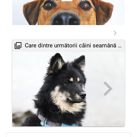
Continuă
Care dintre următorii câini seamănă cu câinele găsit de Zoe? Argumentează.