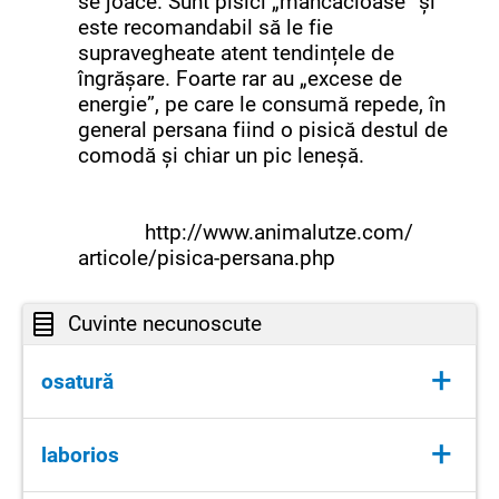
se joace. Sunt pisici „mâncăcioase” și
este recomandabil să le fie
supravegheate atent tendințele de
îngrășare. Foarte rar au „excese de
energie”, pe care le consumă repede, în
general persana fiind o pisică destul de
comodă și chiar un pic leneșă.
http://www.animalutze.com/
articole/pisica-persana.php
Cuvinte necunoscute
+
osatură
(subst.) schelet
+
laborios