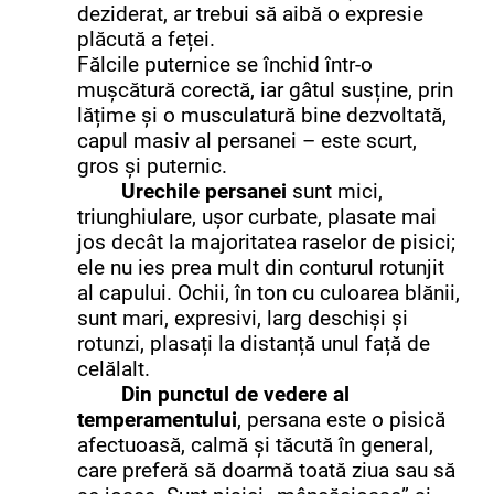
deziderat, ar trebui să aibă o expresie
plăcută a feței.
Fălcile puternice se închid într-o
mușcătură corectă, iar gâtul susține, prin
lățime și o musculatură bine dezvoltată,
capul masiv al persanei – este scurt,
gros și puternic.
Urechile persanei
sunt mici,
triunghiulare, ușor curbate, plasate mai
jos decât la majoritatea raselor de pisici;
ele nu ies prea mult din conturul rotunjit
al capului. Ochii, în ton cu culoarea blănii,
sunt mari, expresivi, larg deschiși și
rotunzi, plasați la distanță unul față de
celălalt.
Din punctul de vedere al
temperamentului
, persana este o pisică
afectuoasă, calmă și tăcută în general,
care preferă să doarmă toată ziua sau să