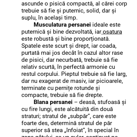
ascunde o pisică compactă, al cărei corp
trebuie să fie și puternic, solid, dar și
suplu, în același timp.
Musculatura persanei
ideale este
puternică și bine dezvoltată, iar
osatura
este robustă și bine proporționată.
Spatele este scurt și drept, iar coada,
purtată mai jos decât în cazul altor rase
de pisici, dar necurbată, trebuie să fie
relativ scurtă, în perfectă armonie cu
restul corpului. Pieptul trebuie să fie larg,
dar nu exagerat de masiv, iar picioarele,
terminate cu pernițe rotunde și
compacte, trebuie să fie drepte.
Blana persanei
– deasă, stufoasă și
cu fire lungi, este alcătuită din două
straturi; stratul de „subpăr”, care este
foarte des, determină stratul de păr
superior să stea „înfoiat”, în special în