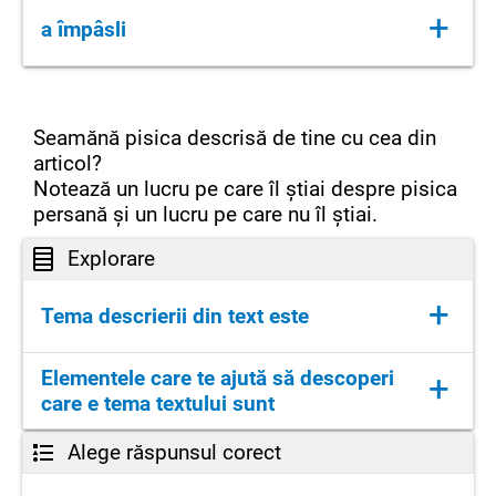
(adj.)care necesită multă muncă
+
a împâsli
(vb.) a acoperi fața crescând des, ca pâsla
Seamănă pisica descrisă de tine cu cea din
articol?
Notează un lucru pe care îl știai despre pisica
persană și un lucru pe care nu îl știai.
Explorare
+
Tema descrierii din text este
pisica persană
Elementele care te ajută să descoperi
+
care e tema textului sunt
Alege răspunsul corect
titlul, secvențele îngroșate, sursa textului