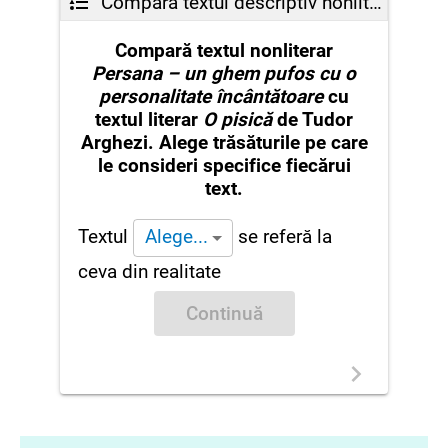
Compară textul descriptiv nonliterar cu cel descriptiv literar
Compară textul nonliterar
Persana – un ghem pufos cu o
personalitate încântătoare
cu
textul literar
O pisică
de Tudor
Arghezi. Alege trăsăturile pe care
le consideri specifice fiecărui
text.
Textul
se referă la
Alege...
ceva din realitate
Continuă