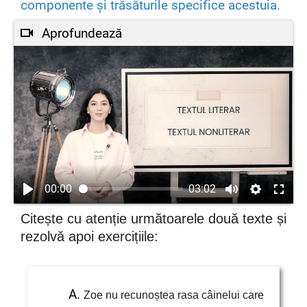
componente și trăsăturile specifice acestuia.
Aprofundează
00:00
03:02
Citește cu atenție următoarele două texte și
rezolvă apoi exercițiile:
Zoe nu recunoștea rasa câinelui care