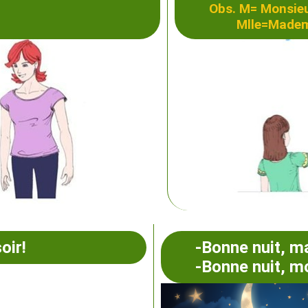
Obs. M= Monsie
Mlle=Mademo
oir!
-Bonne nuit, 
-Bonne nuit, mo