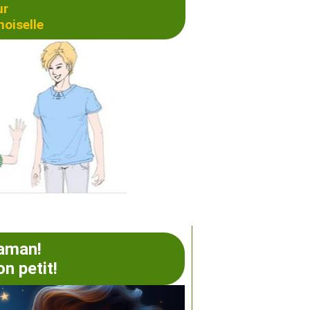
ur
iselle
maman!
n petit!