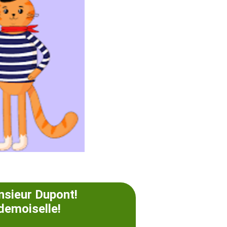
nsieur Dupont!
demoiselle!