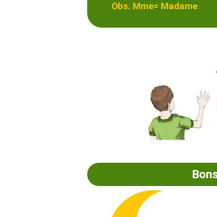
Obs. Mme= Madame
Bons