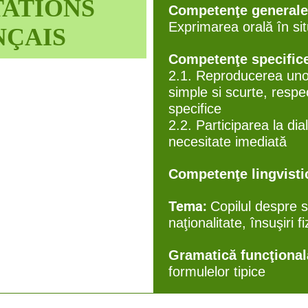
TATIONS
Competenţe general
Exprimarea orală în si
NÇAIS
Competenţe specific
2.1. Reproducerea uno
simple si scurte, respe
specifice
2.2. Participarea la di
necesitate imediată
Competenţe lingvisti
Tema:
Copilul despre 
naţionalitate, însuşiri fi
Gramatică funcţiona
formulelor tipice