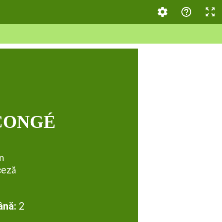
CONG
É
n
cez
ă
ână:
2