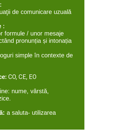
:
e
tuaţii de comunicare uzuală
:
e
r formule / unor mesaje
ctând pronunția și intonația
aloguri simple în contexte de
:
CO, CE, EO
ce
sine: nume, vârstă,
zice.
lă:
a saluta-
utilizarea