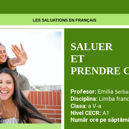
LES SALUATIONS EN
FRANÇAIS
SALUER
ET
PRENDRE 
Profesor:
Emilia
Şerba
Disciplina:
Limba fran
Clasa:
a V-a
Nivel CECR:
A1
Număr ore pe săptăm