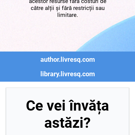
acestor resurse fără costuri de
către alții și fără restricții sau
limitare.
author.livresq.com
library.livresq.com
Ce vei învăța
astăzi?