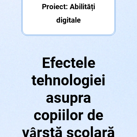
Proiect: Abilități
digitale
Efectele
tehnologiei
asupra
copiilor de
v
rstă școlară
â