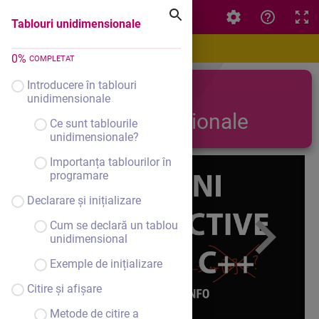
Tablouri unidimensionale
Tablouri unidimensionale
0
%
COMPLETAT
Introducere în tablouri
Tablouri
unidimensionale
unidimensionale
Ce sunt tablourile
unidimensionale?
Importanța tablourilor în
programare
Declarare și inițializare
Cum se declară un tablou
unidimensional
Exemple de inițializare
Citire și afișare
Metode de citire a