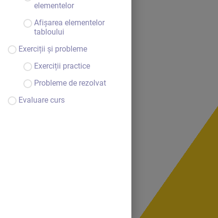
elementelor
Afișarea elementelor
tabloului
Exerciții și probleme
Exerciții practice
Probleme de rezolvat
Evaluare curs