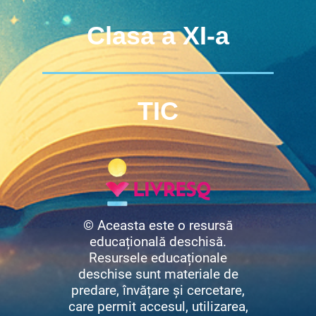
Clasa a XI-a
TIC
© Aceasta este o resursă
educațională deschisă.
Resursele educaționale
deschise sunt materiale de
predare, învățare și cercetare,
care permit accesul, utilizarea,