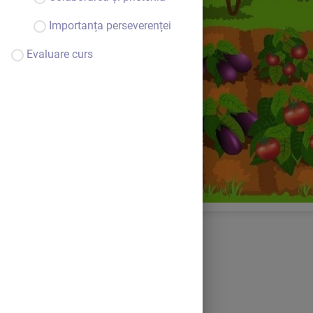
Importanța perseverenței
Evaluare curs
Bine ai venit.
Continuă