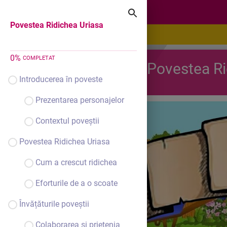
Povestea Ridichea Uriasa
Povestea Ridichea Uriasa
0
%
COMPLETAT
Povestea Ri
Introducerea în poveste
Prezentarea personajelor
Contextul poveștii
Povestea Ridichea Uriasa
Cum a crescut ridichea
Eforturile de a o scoate
Învățăturile poveștii
Colaborarea și prietenia