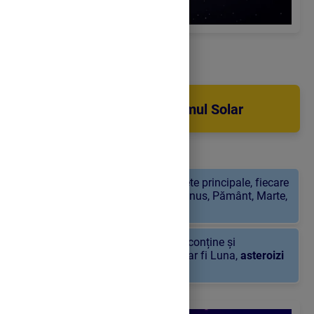
Introducere în Sistemul Solar
În Sistemul Solar, avem
opt
planete principale, fiecare
cu caracteristici unice: Mercur, Venus, Pământ, Marte,
Jupiter, Saturn, Uranus și Neptun.
Pe lângă planete, Sistemul Solar conține și
numeroase
sateliți naturali
, cum ar fi Luna,
asteroizi
și
comete
.