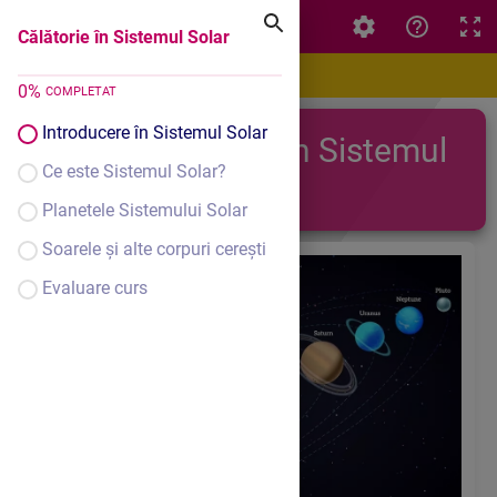
Călătorie în Sistemul Solar
Călătorie în Sistemul Solar
0
%
COMPLETAT
Introducere în Sistemul Solar
Călătorie în Sistemul
Ce este Sistemul Solar?
Solar
Planetele Sistemului Solar
Soarele și alte corpuri cerești
Evaluare curs