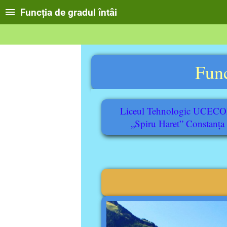
Funcția de gradul întâi
Func
Liceul Tehnologic UCEC
„Spiru Haret” Constanța