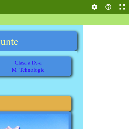
munte
Clasa a IX-a
M_Tehnologic