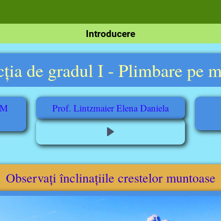
Introducere
ția de gradul I - Plimbare pe 
OM
Prof. Lintzmaier Elena Daniela
Observați înclinațiile crestelor muntoase