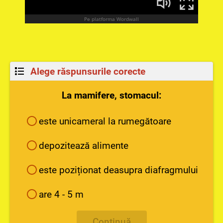
Alege răspunsurile corecte
La mamifere, stomacul:
este unicameral la rumegătoare
depozitează alimente
este poziționat deasupra diafragmului
are 4 - 5 m
Continuă