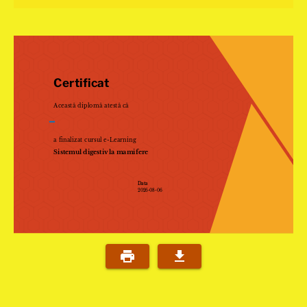
Certificat
Această diplomă atestă că
–
a finalizat cursul e-Learning
Sistemul digestiv la mamifere
Data
2026-08-06