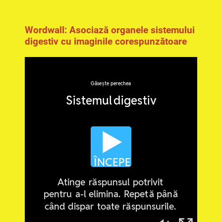
(eliminarea materiilor fecale).
Wordwall: Asociază organele sistemului
digestiv cu imaginile corespunzătoare