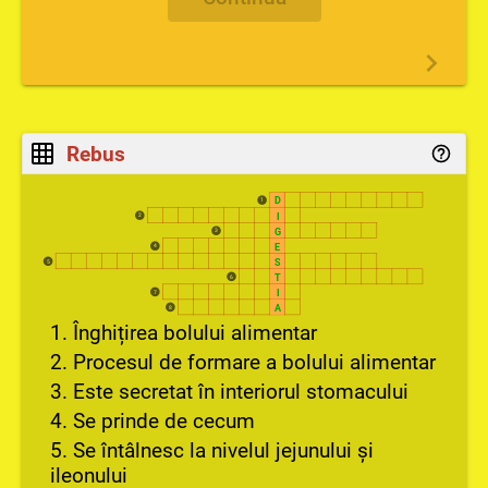
Rebus
D
1
I
2
G
3
E
4
S
5
T
6
I
7
A
8
1. Înghițirea bolului alimentar
2. Procesul de formare a bolului alimentar
3. Este secretat în interiorul stomacului
4. Se prinde de cecum
5. Se întâlnesc la nivelul jejunului și
ileonului