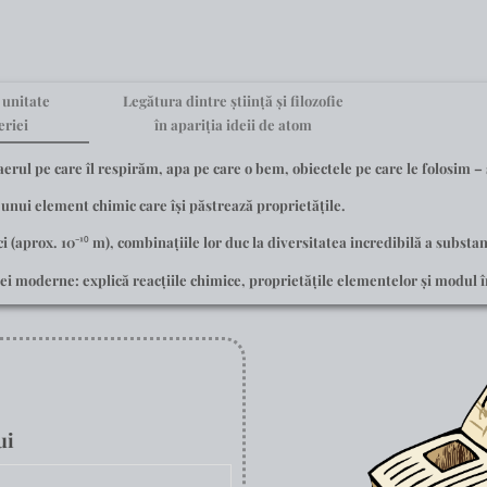
 unitate
Legătura dintre știință și filozofie
riei
în apariția ideii de atom
erul pe care îl respirăm, apa pe care o bem, obiectele pe care le folosim – 
a unui element chimic
care își păstrează proprietățile.
(aprox. 10⁻¹⁰ m), combinațiile lor duc la diversitatea incredibilă a substan
i moderne: explică reacțiile chimice, proprietățile elementelor și modul î
ui