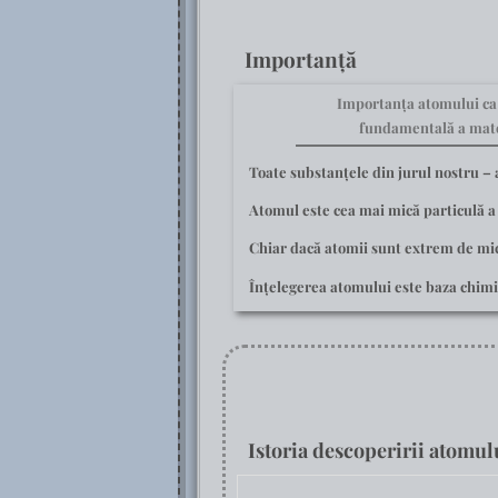
Importanță
Importanța atomului ca
fundamentală a mate
Toate substanțele din jurul nostru – a
Atomul este
cea mai mică particulă 
Chiar dacă atomii sunt extrem de mici 
Înțelegerea atomului este baza chimie
Istoria descoperirii atomul