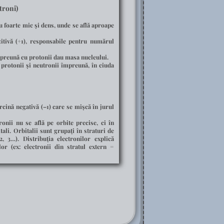
troni)
u foarte mic și dens
, unde se află aproape
itivă (+1), responsabile pentru numărul
mpreună cu protonii dau masa nucleului.
onii și neutronii împreună, în ciuda
nă negativă (–1) care se mișcă în jurul
onii nu se află pe orbite precise, ci în
tali
. Orbitalii sunt grupați în
straturi de
3…). Distribuția electronilor explică
lor (ex: electronii din stratul extern =