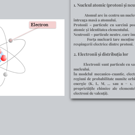
tăzi și care explică
1.
Nucleul atomic (protoni și neu
ntelor.
i Rutherford:
 pe
straturi de energie bine
Atomul are în centru un
nucle
tizate).
întreaga masă a atomului.
ntre straturi explică
Electron
Protonii
– particule cu sarcină poz
atomic și identitatea elementului.
ale atomilor.
Neutronii
– particule neutre, care î
e explicații clare pentru
Forța nucleară tare menține prot
respingerii electrice dintre protoni.
2.
Electronii și distribuția lor
Electronii sunt particule cu sarci
nucleului.
În modelul mecanico-cuantic, electr
regiuni de probabilitate numite
orbi
energie
(K, L, M, … sau n = 1, 2, 
proprietățile chimice ale elemente
electroni de valență).