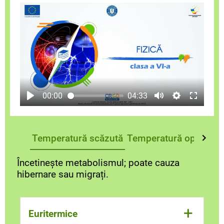
00:00
04:33
Temperatură scăzută
Temperatură optimă
T
Încetinește metabolismul; poate cauza
hibernare sau migrați.
+
Euritermice