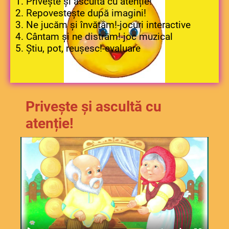
1. Privește și ascultă cu atenție!
2. Repovestește după imagini!
3. Ne jucăm și învățăm!-jocuri interactive
4. Cântam și ne distrăm!-joc muzical
5. Știu, pot, reușesc!-evaluare
Privește și ascultă cu
atenție!