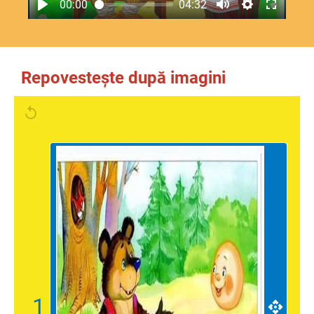
00:00
04:32
Repovestește după imagini
1