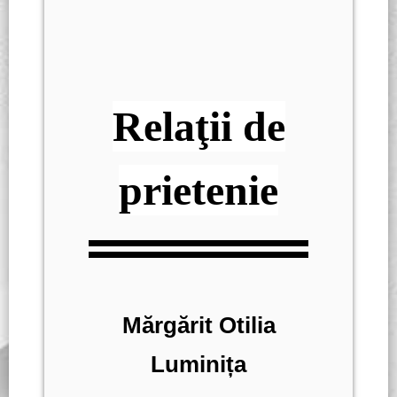
Rela
ţ
ii de
prietenie
Mărgărit Otilia
Luminița