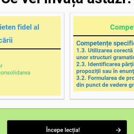
eten fidel al
Compet
ării
Competențe specifi
1.3. Utilizarea corectă 
unor structuri gramatic
2.3. Identificarea părți
r
propoziții sau în enunț
 consolidarea
3.2. Formularea de pro
din punct de vedere gr
Începe lecția!