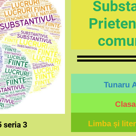
Substa
Prieten
comun
Tunaru 
Clasa
Limba și lit
 seria 3