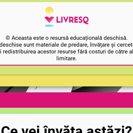
© Aceasta este o resursă educațională deschisă.
eschise sunt materiale de predare, învățare și cercet
i redistribuirea acestor resurse fără costuri de către alți
limitare.
Ce vei învăța astăzi?