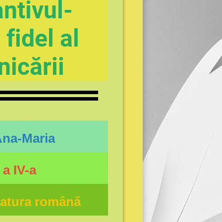
ntivul-
 fide
l al
icării
Ana-Maria
 a IV-a
eratura română