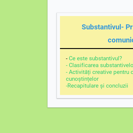
Substantivul- Pri
comunic
-
Ce este substantivul?
- Clasificarea substantivelo
- Activități creative pentru
cunoștințelor
-Recapitulare și concluzii