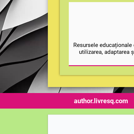
Resursele educaționale d
utilizarea, adaptarea ș
author.livresq.com