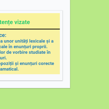
ențe vizate
ce:
a unor unități lexicale și a
ale în enunțuri proprii.
lor de vorbire studiate în
uri.
poziții și enunțuri corecte
amatical.