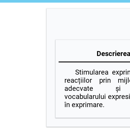
Descrierea 
Stimularea exprimă
reacțiilor prin mij
adecvate și c
vocabularului expresiv
în exprimare.