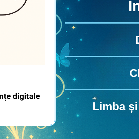
I
C
țe digitale
Limba și