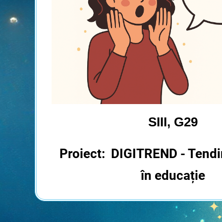
SIII, G29
Proiect: DIGITREND - Tendin
în educație