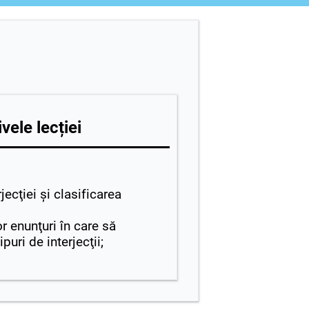
vele lecției
rjecţiei şi clasificarea
r enunţuri în care să
ipuri de interjecţii;