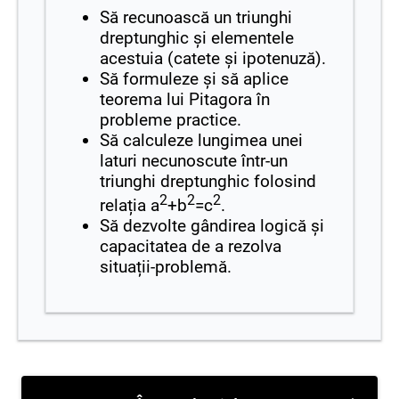
Să recunoască un triunghi
dreptunghic și elementele
acestuia (catete și ipotenuză).
Să formuleze și să aplice
teorema lui Pitagora în
probleme practice.
Să calculeze lungimea unei
laturi necunoscute într-un
triunghi dreptunghic folosind
2
2
2
relația a
+b
=c
.
Să dezvolte gândirea logică și
capacitatea de a rezolva
situații-problemă.