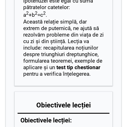
ipotenuzei este egal cu suma
pătratelor catetelor:
2
2
2
a
+b
=c
.
Această relație simplă, dar
extrem de puternică, ne ajută să
rezolvăm probleme din viața de zi
cu zi și din știință. Lecția va
include: recapitularea noțiunilor
despre triunghiuri dreptunghice,
formularea teoremei, exemple de
aplicare și un
test tip chestionar
pentru a verifica înțelegerea.
Obiectivele lecției
Obiectivele lecției: