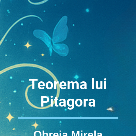
Teorema lui
Pitagora
Obreja Mirela