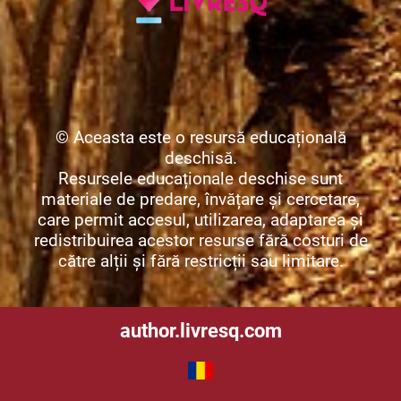
© Aceasta este o resursă educațională
deschisă.
Resursele educaționale deschise sunt
materiale de predare, învățare și cercetare,
care permit accesul, utilizarea, adaptarea și
redistribuirea acestor resurse fără costuri de
către alții și fără restricții sau limitare.
author.livresq.com