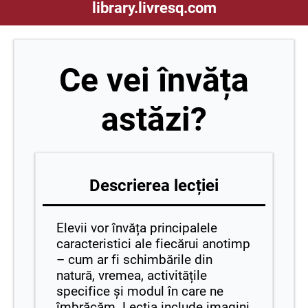
library.livresq.com
Ce vei învăța
astăzi?
Descrierea lecției
Elevii vor învăța principalele
caracteristici ale fiecărui anotimp
– cum ar fi schimbările din
natură, vremea, activitățile
specifice și modul în care ne
îmbrăcăm. Lecția include imagini