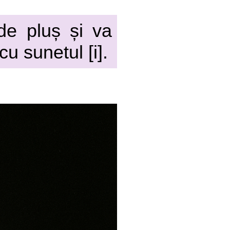
 de pluș și va
u sunetul [i].