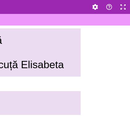
ă
sabeta