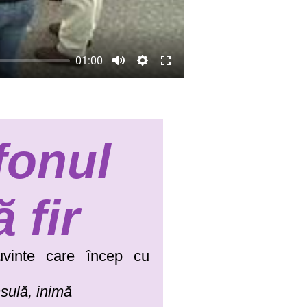
01:00
fonul
ă fir
uvinte care încep cu
nsulă, inimă