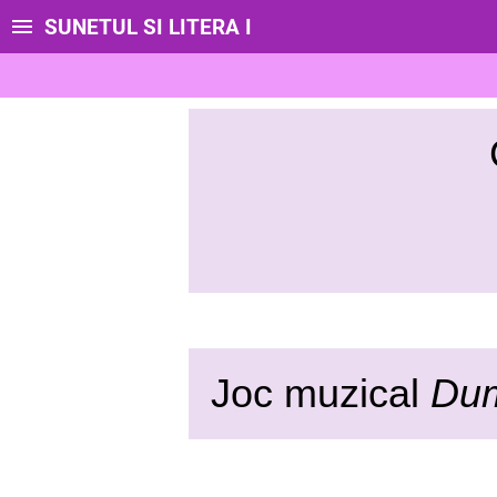
SUNETUL SI LITERA I
prof.
Joc muzical
Du