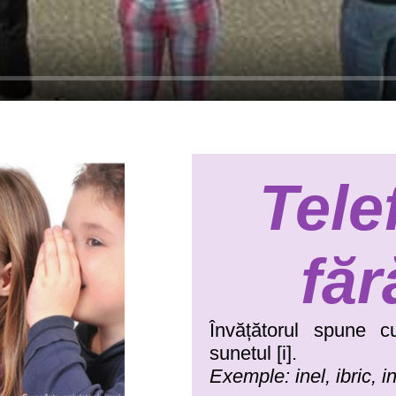
Tele
făr
Învățătorul spune c
sunetul [i].
Exemple: inel, ibric, i