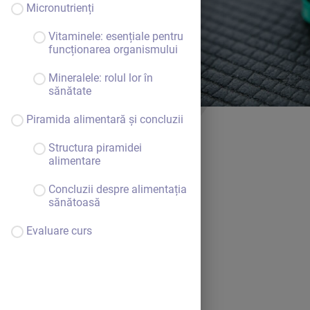
Micronutrienți
Vitaminele: esențiale pentru
funcționarea organismului
Mineralele: rolul lor în
sănătate
Piramida alimentară și concluzii
Structura piramidei
alimentare
Concluzii despre alimentația
sănătoasă
Evaluare curs
Bine ai venit.
Continuă