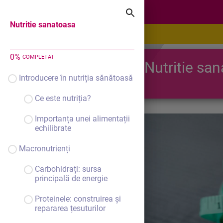
Nutritie sanatoasa
Nutritie sanatoasa
0
%
COMPLETAT
Nutritie sa
Introducere în nutriția sănătoasă
Ce este nutriția?
Importanța unei alimentații
echilibrate
Macronutrienți
Carbohidrați: sursa
principală de energie
Proteinele: construirea și
repararea țesuturilor