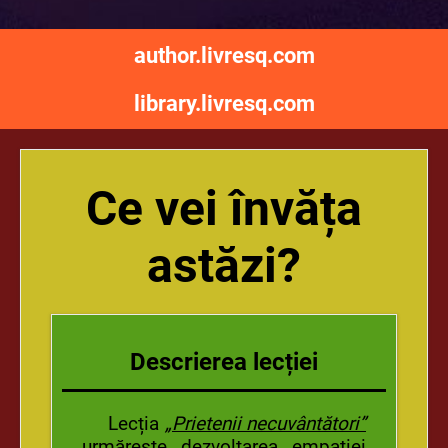
author.livresq.com
library.livresq.com
Ce vei învăța
astăzi?
Descrierea lecției
Lecția
„Prietenii necuvântători”
urmărește dezvoltarea empatiei