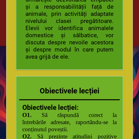
și a responsabilității față de
animale, prin activități adaptate
nivelului clasei pregătitoare.
Elevii vor identifica animalele
domestice și sălbatice, vor
discuta despre nevoile acestora
și despre modul în care putem
avea grijă de ele.
Obiectivele lecției
Obiectivele lecției:
O1.
Să răspundă corect
la
întrebările
adresate,
raportându-se
la
conținutul
poveștii.
O2.
Să
prezinte
atitudini
pozitive