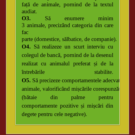
față
de
animale,
pornind
de
la
textul
audiat.
O3.
Să enumere
minim
3
animale,
precizând
categoria din
care
fac
parte
(domestice,
sălbatice,
de
companie).
O4.
Să realizeze un scurt interviu cu
colegul de bancă, pornind de la desenul
realizat cu animalul preferat și de la
întrebările stabilite.
O5.
Să
precizeze
comportamentele
adecvate
față
animale,
valorificând
mișcările
corespunzătoare
(bătaie
din
palme
pentru
comportamente pozitive și mișcări din
degete pentru cele negative).