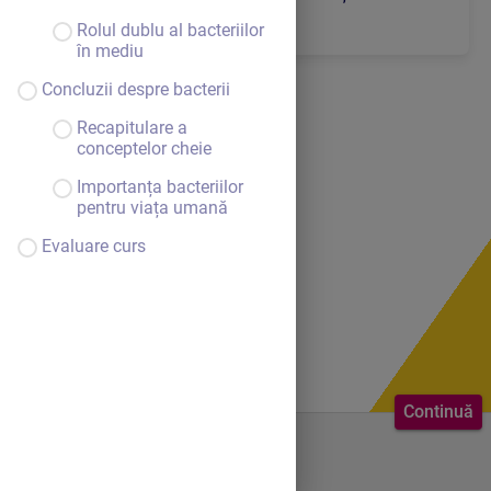
expresivitate vizuală
Rolul dublu al bacteriilor
în mediu
Concluzii despre bacterii
Recapitulare a
conceptelor cheie
Importanța bacteriilor
pentru viața umană
Evaluare curs
Continuă
Bine ai venit.