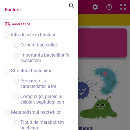
Bacterii
Bacterii
0
%
COMPLETAT
Introducere în bacterii
Bacterii
Ce sunt bacteriile?
Importanța bacteriilor în
ecosistem
Structura bacteriilor
Procariote și
caracteristicile lor
Compoziția peretelui
celular: peptidoglican
Metabolismul bacteriilor
Tipuri de metabolism
bacterian
Microorganisme stilizate – varietate și