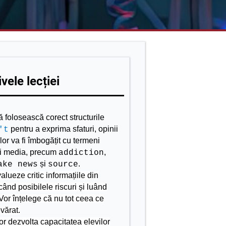
vele lecției
să folosească corect structurile
pentru a exprima sfaturi, opinii
't
lor va fi îmbogățit cu termeni
și media, precum
,
addiction
și
.
ake news
source
alueze critic informațiile din
icând posibilele riscuri și luând
Vor înțelege că nu tot ceea ce
vărat.
vor dezvolta capacitatea elevilor