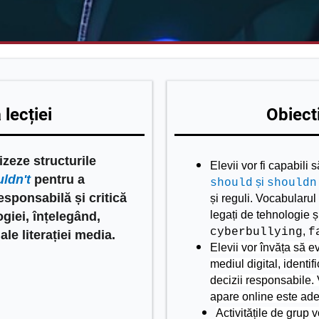
lecției
Obiecti
lizeze structurile
Elevii vor fi capabili 
ldn't
pentru a
și
should
shouldn
esponsabilă și critică
și reguli. Vocabularul 
legați de tehnologie 
giei, înțelegând,
,
cyberbullying
f
ale literației media.
Elevii vor învăța să ev
mediul digital, identif
decizii responsabile. 
apare online este ade
Activitățile de grup 