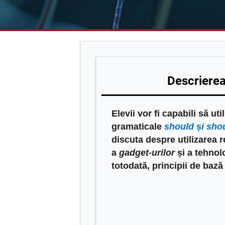
Descrierea 
Elevii vor fi capabili să uti
gramaticale
should și shou
discuta despre utilizarea r
a
gadget-urilor
și a tehnolo
totodată, principii de bază 