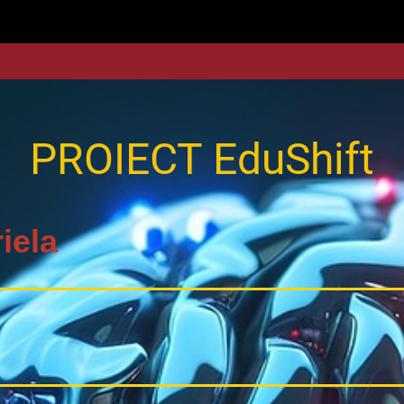
PROIECT EduShift
iela