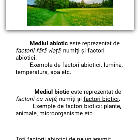
Mediul abiotic
este reprezentat de
factorii fără viață
, numiți și
factori
abiotici
.
Exemple de factori abiotici: lumina,
temperatura, apa etc.
Mediul biotic
este reprezentat de
factorii cu viață
, numiți și
factori biotici
.
Exemple de factori biotici: plante,
animale, microorganisme etc.
Toți factorii abiotici de pe un anumit