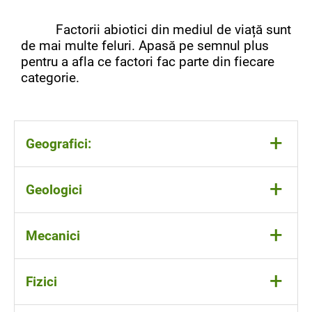
Factorii abiotici din mediul de viață sunt
de mai multe feluri. Apasă pe semnul plus
pentru a afla ce factori fac parte din fiecare
categorie.
+
Geografici:
apele
+
Geologici
uscatul
altitudinea
tipul de sol
formele de relief (dealuri, munți, câmpii)
+
Mecanici
tipul de rocă
tipul de apă (apă dulce, apă sărată)
curenții de aer (vântul)
+
Fizici
curenții de apă (valurile)