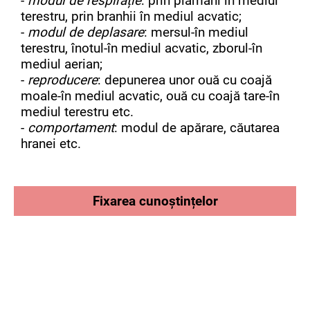
-
modul de respirație
: prin plămâni în mediul
terestru, prin branhii în mediul acvatic;
-
modul de deplasare
: mersul-în mediul
terestru, înotul-în mediul acvatic, zborul-în
mediul aerian;
-
reproducere
: depunerea unor ouă cu coajă
moale-în mediul acvatic, ouă cu coajă tare-în
mediul terestru etc.
-
comportament
: modul de apărare, căutarea
hranei etc.
Fixarea cunoștințelor