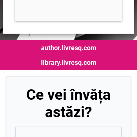
author.livresq.com
library.livresq.com
Ce vei învăța
astăzi?