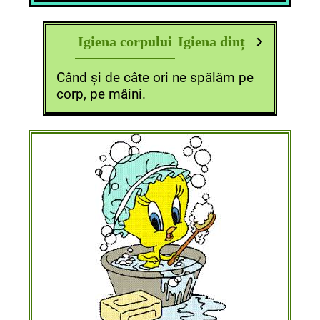
Igiena corpului
Igiena dinților
Igiena 
Când și de câte ori ne spălăm pe
corp, pe mâini.