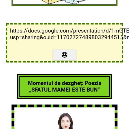
https://docs.google.com/presentation/d/1mG
usp=sharing&ouid=117027274898032944515&rt
Momentul de dezgheț: Poezia
„SFATUL MAMEI ESTE BUN”