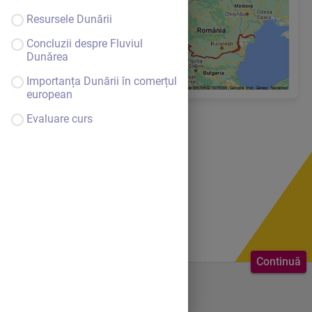
Resursele
Dunării
Concluzii despre Fluviul
Dunărea
Importanța Dunării în comerțul
european
Evaluare curs
Continuă
Bine ai venit.