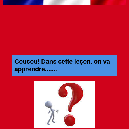
Coucou! Dans cette leçon, on va
apprendre.......