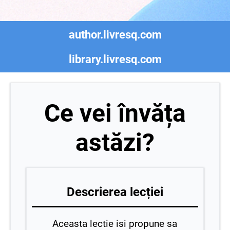
author.livresq.com
library.livresq.com
Ce vei învăța
astăzi?
Descrierea lecției
Aceasta lectie isi propune sa