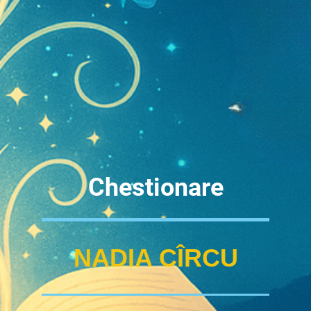
Chestionare
NADIA CÎRCU