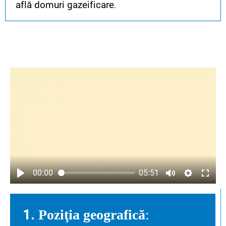
află domuri gazeificare
.
00:00
05:51
1.
Poziţia geografică
: