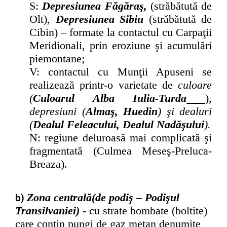
S:
Depresiunea Făgăraş,
(străbătută de
Olt),
Depresiunea Sibiu
(străbătută de
Cibin) – formate la contactul cu Carpaţii
Meridionali, prin eroziune şi acumulări
piemontane;
V: contactul cu Munţii Apuseni se
realizează printr-o varietate de
culoare
(
Culoarul Alba Iulia-Turda
),
depresiuni (
Almaş, Huedin
) şi dealuri
(
Dealul Feleacului, Dealul Nadăşului
).
N: regiune deluroasă mai complicată şi
fragmentată (Culmea Meseş-Preluca-
Breaza).
Zona centrală(de podiş – Podişul
b)
Transilvaniei)
-
cu strate bombate (boltite)
care conţin pungi de gaz metan denumite