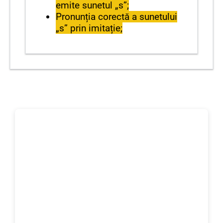
emite sunetul „s”;
Pronunția corectă a sunetului
„s” prin imitație;