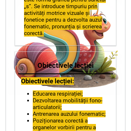
„s”. Se introduce timpuriu prin
activități motrice vizuale și
fonetice pentru a dezvolta auzul
fonematic, pronunția și scrierea
corectă.
Obiectivele lecției
Obiectivele lecției:
Educarea respirației;
Dezvoltarea mobilității fono-
articulatorii;
Antrenarea auzului fonematic;
Poziționarea corectă a
organelor vorbirii pentru a