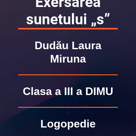
Exersarea
sunetului
„s
”
Dudău Laura
Miruna
Clasa a III a DIMU
Logopedie