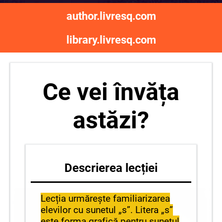
author.livresq.com
library.livresq.com
Ce vei învăța
astăzi?
Descrierea lecției
Lecția urmărește familiarizarea
elevilor cu sunetul „s”. Litera „s”
este forma grafică pentru sunetul