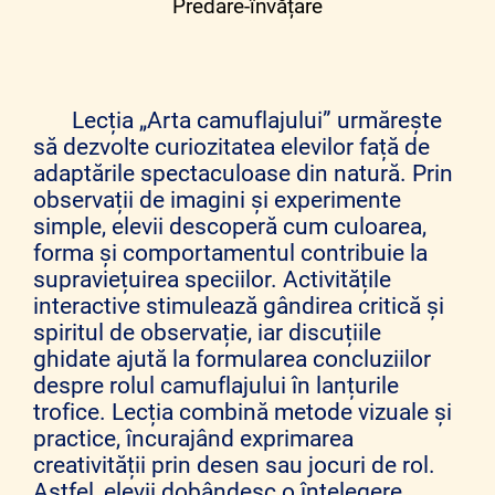
Predare-învățare
Lecția „Arta camuflajului” urmărește
să dezvolte curiozitatea elevilor față de
adaptările spectaculoase din natură. Prin
observații de imagini și experimente
simple, elevii descoperă cum culoarea,
forma și comportamentul contribuie la
supraviețuirea speciilor. Activitățile
interactive stimulează gândirea critică și
spiritul de observație, iar discuțiile
ghidate ajută la formularea concluziilor
despre rolul camuflajului în lanțurile
trofice. Lecția combină metode vizuale și
practice, încurajând exprimarea
creativității prin desen sau jocuri de rol.
Astfel, elevii dobândesc o înțelegere