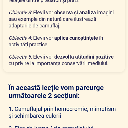
relațiile dintre prădători și prăzi.
Obiectiv 3
:
Elevii vor
observa și analiza
imagini
sau exemple din natură care ilustrează
adaptările de camuflaj.
Obiectiv 4
:
Elevii vor
aplica cunoștințele
în
activități practice.
Obiectiv 5
:
Elevii vor
dezvolta atitudini pozitive
cu privire la importanța conservării mediului.
În această lecție vom parcurge
următoarele 2 secțiuni:
1. Camuflajul prin homocromie, mimetism
și schimbarea culorii