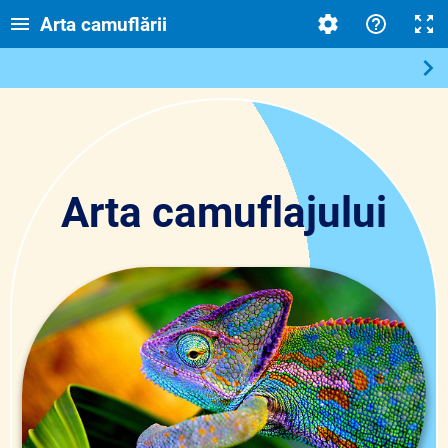
Arta camuflării
Arta camuflajului